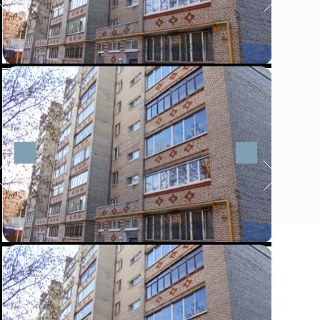
Найти свой дом
-
проезд Хотьковский дом 3