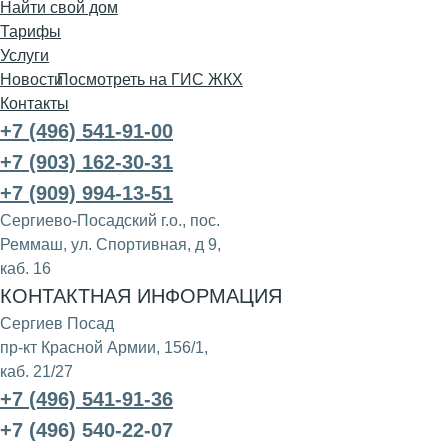
Найти свой дом
Тарифы
Чат дома в Мах
Услуги
Новости
Посмотреть на ГИС ЖКХ
Контакты
+7 (496) 541-91-00
проезд Хотьковский дом
+7 (903) 162-30-31
+7 (909) 994-13-51
Сергиево-Посадский г.о., пос.
Реммаш, ул. Спортивная, д 9,
+7 999 278-71-24
каб. 16
КОНТАКТНАЯ ИНФОРМАЦИЯ
Техник Татьяна
Сергиев Посад
пр-кт Красной Армии, 156/1,
каб. 21/27
+7 (496) 541-91-36
+7 (496) 540-22-07