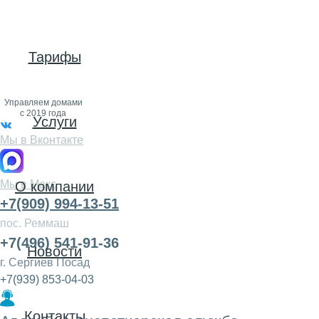
Тарифы
Управляем домами
с 2019 года
Услуги
Мы в Вконтакте
Мы в Макс
О компании
+7(909) 994-13-51
пос. Реммаш
+7(496) 541-91-36
Новости
г. Сергиев Посад
+7(939) 853-04-03
Контакты