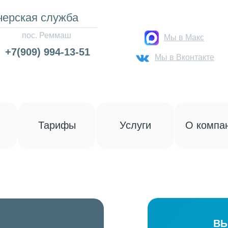
черская служба
пос. Реммаш
Мы в Макс
+7(909) 994-13-51
Мы в Вконтакте
Тарифы
Услуги
О компа
ВЫ