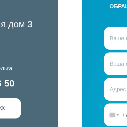
ОБРА
я дом 3
льга
6 50
КХ
+